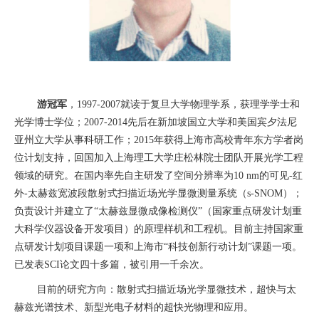
游冠军
，
1997-2007
就读于复旦大学物理学系，获理学学士和
光学博士学位；
2007-2014
先后在新加坡国立大学和美国宾夕法尼
亚州立大学从事科研工作；
2015
年获得上海市高校青年东方学者岗
位计划支持，回国加入上海理工大学庄松林院士团队开展光学工程
领域的研究。在国内率先自主研发了空间分辨率为
10 nm
的可见
-
红
外
-
太赫兹宽波段散射式扫描近场光学显微测量系统（
s-SNOM
）；
负责设计并建立了“太赫兹显微成像检测仪”（国家重点研发计划重
大科学仪器设备开发项目）的原理样机和工程机。目前主持国家重
点研发计划项目课题一项和上海市“科技创新行动计划”课题一项。
已发表
SCI
论文四十多篇，被引用一千余次。
目前的研究方向：散射式扫描近场光学显微技术，超快与太
赫兹光谱技术、新型光电子材料的超快光物理和应用。