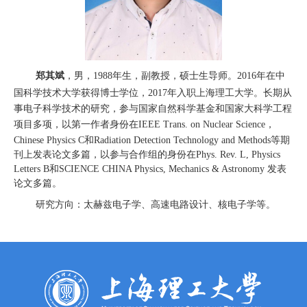
郑其斌
，男，
1988
年生，副教授，硕士生导师。
2016
年
在中
国科学技术大学获得博士学位，
2017
年入职上海理工大学
。长期从
事电子科学技术的研究，参与国家自然科学基金和国家大科学工程
项目多项，
以第一作者身份在
I
EEE Trans. on Nuclear Science
，
Chinese Physics C
和
Radiation Detection Technology and Methods
等期
刊上发表论文多篇，以参与合作组的身份在
Phys. Rev. L, Physics
Letters
B
和
S
CIENCE CHINA Physics, Mechanics & Astronomy
发表
论文多篇。
研究方向：太赫兹电子学、高速电路设计、核电子学等。