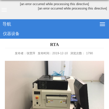
[an error occurred while processing this directive]
[an error occurred while processing this directive]
导航
仪器设备
RTA
发布者：张慧萍
发布时间：2019-12-10
浏览次数：
1790